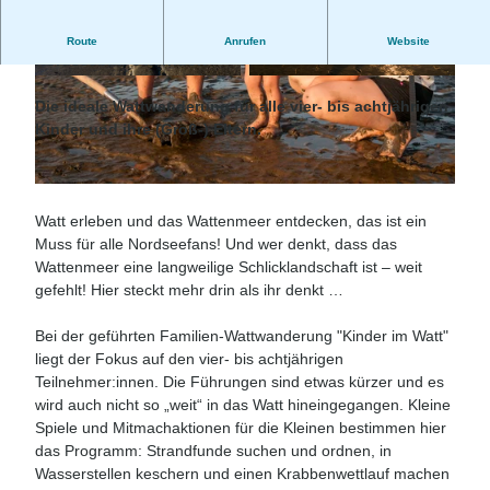
Kinder im Watt - Geführte Familien-Wattwanderung im
Route
Anrufen
Website
Nordseebad Otterndorf
© Tobias Hoiten |
CC-BY-SA
© Tobias Hoiten |
CC-BY-SA
Die ideale Wattwanderung für alle vier- bis achtjährigen
Kinder und ihre (Groß-) Eltern.
© Nordseebad Otterndorf / Florian Trykowski |
CC-BY-SA
Watt erleben und das Wattenmeer entdecken, das ist ein
Muss für alle Nordseefans! Und wer denkt, dass das
Wattenmeer eine langweilige Schlicklandschaft ist – weit
gefehlt! Hier steckt mehr drin als ihr denkt …
Bei der geführten Familien-Wattwanderung "Kinder im Watt"
liegt der Fokus auf den vier- bis achtjährigen
Teilnehmer:innen. Die Führungen sind etwas kürzer und es
wird auch nicht so „weit“ in das Watt hineingegangen. Kleine
Spiele und Mitmachaktionen für die Kleinen bestimmen hier
das Programm: Strandfunde suchen und ordnen, in
Wasserstellen keschern und einen Krabbenwettlauf machen