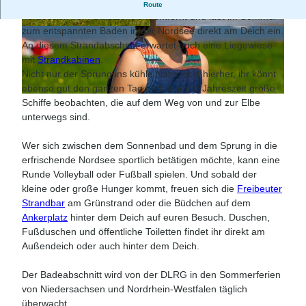
Unser Grünstrand liegt nur ca. zweieinhalb Kilometer
Route
nordöstlich vom Stadtzentrum entfernt und lädt im Sommer
zum entspannten Baden in der Nordsee direkt am Deich ein.
© Bernd Otten Photographie |
CC-BY-SA
© Bernd Otten Photographie |
CC-BY-SA
An diesem Strandabschnitt erwartet euch eine Liegewiese
mit
Strandkabinen
.
Nicht nur der Sprung ins kühle Nass lockt hierher, ihr könnt
ebenso gut den ganzen Tag und zu jeder Jahreszeit große
© Bernd Otten Photographie |
CC-BY
Schiffe beobachten, die auf dem Weg von und zur Elbe
unterwegs sind.
Wer sich zwischen dem Sonnenbad und dem Sprung in die
erfrischende Nordsee sportlich betätigen möchte, kann eine
Runde Volleyball oder Fußball spielen. Und sobald der
kleine oder große Hunger kommt, freuen sich die
Freibeuter
Strandbar
am Grünstrand oder die Büdchen auf dem
Ankerplatz
hinter dem Deich auf euren Besuch. Duschen,
Fußduschen und öffentliche Toiletten findet ihr direkt am
Außendeich oder auch hinter dem Deich.
Der Badeabschnitt wird von der DLRG in den Sommerferien
von Niedersachsen und Nordrhein-Westfalen täglich
überwacht.