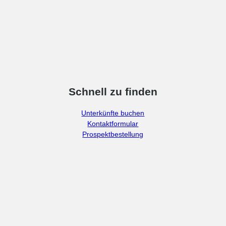
Schnell zu finden
Unterkünfte buchen
Kontaktformular
Prospektbestellung
F
I
a
n
c
s
e
t