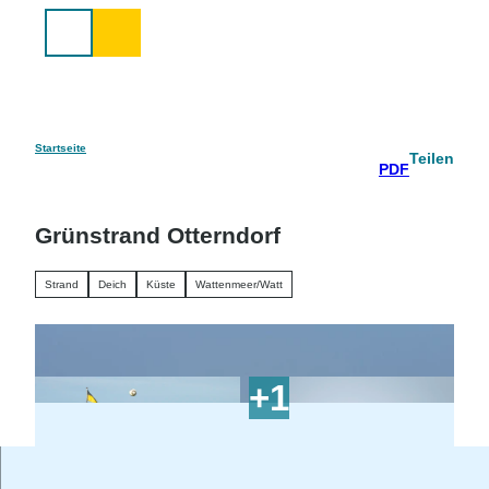
Z
u
Suche
m
I
n
h
a
Startseite
Teilen
PDF
l
t
Grünstrand Otterndorf
Strand
Deich
Küste
Wattenmeer/Watt