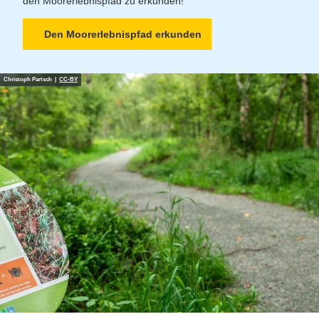
den Moorerlebnispfad zu erkunden!
Den Moorerlebnispfad erkunden
Christoph Partsch |
CC-BY