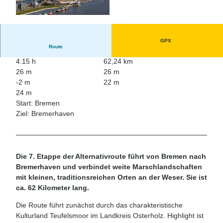
© Helmut Gross, Weser-Radweg Infozentrale
GPX
Route
4:15 h
62,24 km
26 m
26 m
-2 m
22 m
24 m
Start: Bremen
Ziel: Bremerhaven
Die 7. Etappe der Alternativroute führt von Bremen nach
Bremerhaven und verbindet weite Marschlandschaften
mit kleinen, traditionsreichen Orten an der Weser. Sie ist
ca. 62 Kilometer lang.
Die Route führt zunächst durch das charakteristische
Kulturland Teufelsmoor im Landkreis Osterholz. Highlight ist