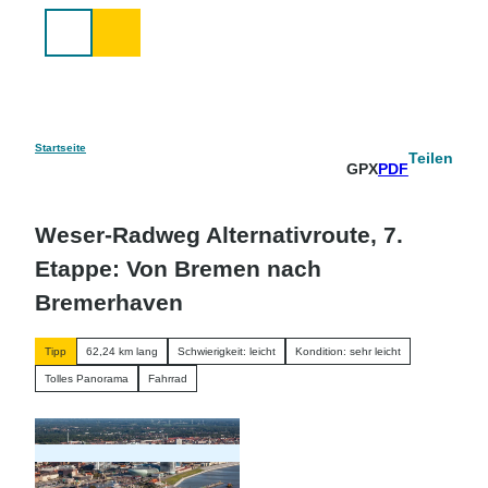
Z
u
Suche
m
I
n
h
a
Startseite
Teilen
GPX
PDF
l
t
Weser-Radweg Alternativroute, 7.
Etappe: Von Bremen nach
Bremerhaven
Tipp
62,24 km lang
Schwierigkeit: leicht
Kondition: sehr leicht
Tolles Panorama
Fahrrad