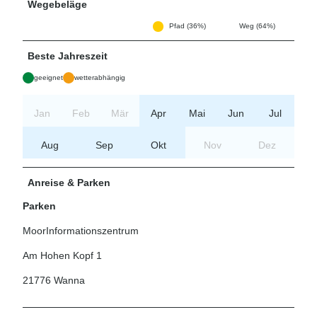
Wegebeläge
Pfad (36%)
Weg (64%)
Beste Jahreszeit
geeignet
wetterabhängig
Jan
Feb
Mär
Apr
Mai
Jun
Jul
Aug
Sep
Okt
Nov
Dez
Anreise & Parken
Parken
MoorInformationszentrum
Am Hohen Kopf 1
21776 Wanna