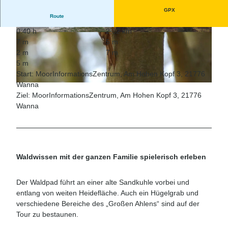
GPX
Route
0:40 h
2,82 km
© Angela Pannek, Cuxland-Tourismus |
© Angela Pannek, Cuxland-Tourismus |
7 m
5 m
CC-BY
CC-BY
2 m
7 m
5 m
Start: MoorInformationsZentrum, Am Hohen Kopf 3, 21776
Wanna
© Angela Pannek, Cuxland-Tourismus |
CC-BY
Ziel: MoorInformationsZentrum, Am Hohen Kopf 3, 21776
Wanna
Waldwissen mit der ganzen Familie spielerisch erleben
Der Waldpad führt an einer alte Sandkuhle vorbei und
entlang von weiten Heidefläche. Auch ein Hügelgrab und
verschiedene Bereiche des „Großen Ahlens“ sind auf der
Tour zu bestaunen.