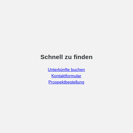
Schnell zu finden
Unterkünfte buchen
Kontaktformular
Prospektbestellung
F
I
a
n
c
s
e
t