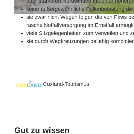
oder stärkeren Nordwinden mit einer höhere
keine außergewöhnliche Pollenbelastung die 
sie zwar nicht Wegen folgen die von Pkws be
© Florian Trykowski, Cuxland-Tourismus, Fotograf Florian Trykowski |
CC-BY
rasche Notfallversorgung im Ernstfall ermögl
viele Sitzgelegenheiten zum Verweilen und z
sie durch Wegkreuzungen beliebig kombinier
Cuxland-Tourismus
Gut zu wissen