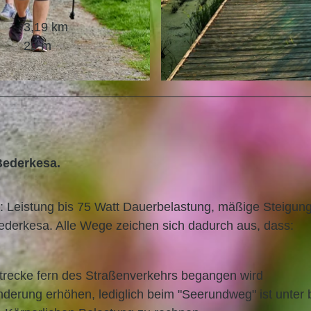
3,19 km
29 m
© Florian Trykowski, Cuxland-Tourismus, Fotograf Flor
Bederkesa.
t: Leistung bis 75 Watt Dauerbelastung, mäßige Steigung
ederkesa. Alle Wege zeichen sich dadurch aus, dass:
Strecke fern des Straßenverkehrs begangen wird
derung erhöhen, lediglich beim "Seerundweg" ist unter 