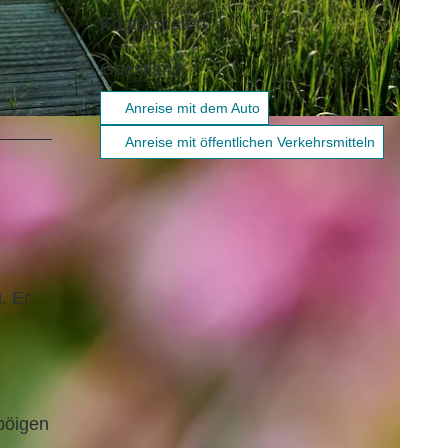
Kontaktdaten
Geestland
Anreise mit dem Auto
ian Trykowski |
CC-BY
Anreise mit öffentlichen Verkehrsmitteln
. Er
böigen