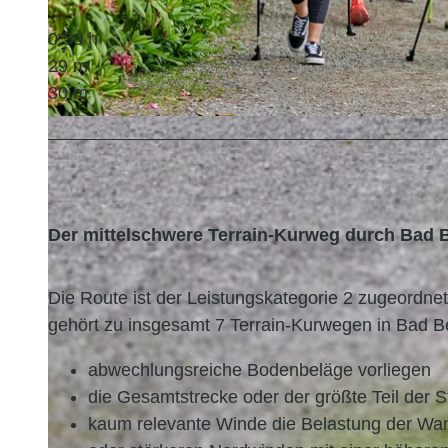
0:50 h
29 m
30 m
© Florian Trykowski, Cuxland-Tourismus, Fotograf Florian Trykowski
Der mittelschwere Terrain-Kurweg durch Bad 
Die Route ist der Leistungskategorie 2 zugeordne
gehört zu insgesamt 7 Terrain-Kurwegen in Bad B
abwechlungsreiche Bodenbeläge vorliegen
die Gesamtstrecke oder der größte Teil der 
kaum relevante Winde die Belastung der Wan