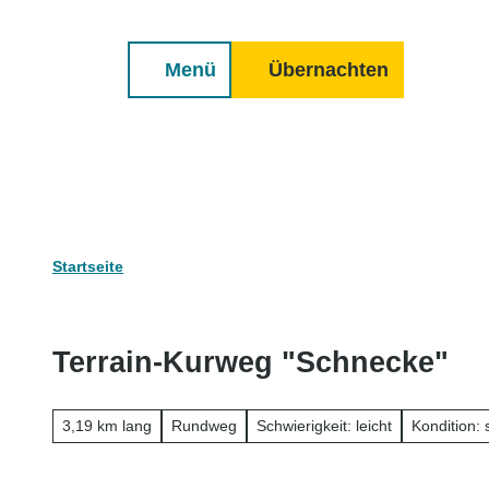
Erwachsene
Kinder
Z
n Geestland
Cuxland-Tourenplaner
u
Menü
Übernachten
m
Suche
I
n
h
a
l
t
Startseite
Terrain-Kurweg "Schnecke"
3,19 km lang
Rundweg
Schwierigkeit: leicht
Kondition: 