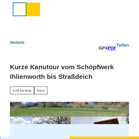
Z
u
Suche
m
I
n
h
a
Startseite
Teilen
GPX
PDF
l
t
Kurze Kanutour vom Schöpfwerk
Ihlienworth bis Straßdeich
4,08 km lang
Kanu