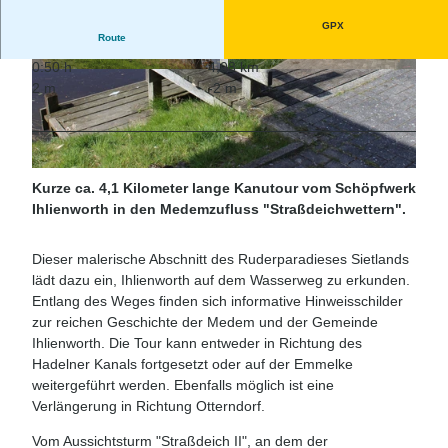
GPX
Route
0:50 h
4,08 km
© A. Brüning, Tourist-Information Wingst |
© A.Brüning, Tourist-Information Wingst |
2 m
-2 m
CC-BY
CC-BY
© A. Brüning, Tourist-Information Wingst |
CC-BY
Kurze ca. 4,1 Kilometer lange Kanutour vom Schöpfwerk
Ihlienworth in den Medemzufluss "Straßdeichwettern".
Dieser malerische Abschnitt des Ruderparadieses Sietlands
lädt dazu ein, Ihlienworth auf dem Wasserweg zu erkunden.
Entlang des Weges finden sich informative Hinweisschilder
zur reichen Geschichte der Medem und der Gemeinde
Ihlienworth. Die Tour kann entweder in Richtung des
Hadelner Kanals fortgesetzt oder auf der Emmelke
weitergeführt werden. Ebenfalls möglich ist eine
Verlängerung in Richtung Otterndorf.
Vom Aussichtsturm "Straßdeich II", an dem der