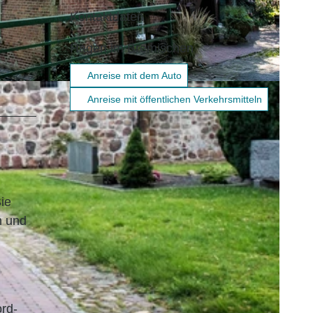
Kontaktdaten
Hagen im Bremischen
Anreise mit dem Auto
an Trykwoski |
CC-BY
Anreise mit öffentlichen Verkehrsmitteln
ie
n und
rd-