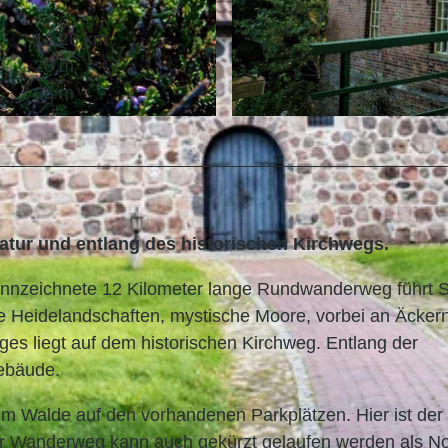
12,28 km
20 m
26 m
© Florian Trykowski, Cuxland Tourismus, Fotograf Flori
ur und entlang des historischen Kirchwegs.
ennzeichnete 12 Kilometer lange Rundwanderweg führt S
e Heidelandschaften, mystische Moore, vorbei an Äcker
es liegt auf dem historischen Kirchweg. Entlang der
Gebäude.
m Walde auf den vorhandenen Parkplätzen. Hier ist der
Der Wanderweg kann auch gekürzt gelaufen werden als No