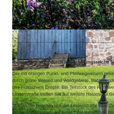
3:00 h
20 m
6 m
20 m
© Florian Trykowski, Cuxland-Tourismus, Fotograf Florian Trykowski |
CC-BY
Rundwanderweg durch abwechslungsreiche Nat
Der mit orangen Punkt- und Pfeilwegweisern gek
durch grüne Wiesen und Waldgebiete, lilablühend
des Flüsschens Drepte. Ein Teilstück des Rundweg
Lindenstraße treffen Sie auf weitere historische 
Starten Sie bequem von der Lindenstraße oder Zu
Wegeverlauf zudem auf einer Tafel dargestellt. 