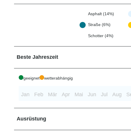
Asphalt (14%)
Straße (6%)
Schotter (4%)
Beste Jahreszeit
geeignet
wetterabhängig
Jan
Feb
Mär
Apr
Mai
Jun
Jul
Aug
S
Ausrüstung