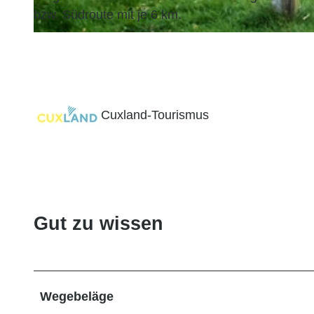
bzw. Südroute mit je 6 km.
© Florian Trykowski, Cuxland-Tourismus, Fotograf Florian Trykowski |
CC-BY
Cuxland-Tourismus
Gut zu wissen
Wegebeläge