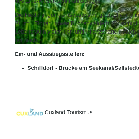
des Elbe-Weser-Schifffahrtsweges.
Die Niederungen der Geeste sind geprägt von ei
Bruch-, Eichen- sowie Buchenwäldern. Es summt, b
Lebensraum vieler Tier- und Pflanzenarten. Auch ge
heimisch.
© Florian Trykowski, Cuxland-Tourismus |
CC-BY
Ein- und Ausstiegsstellen:
Schiffdorf - Brücke am Seekanal/Sellstedt
Cuxland-Tourismus