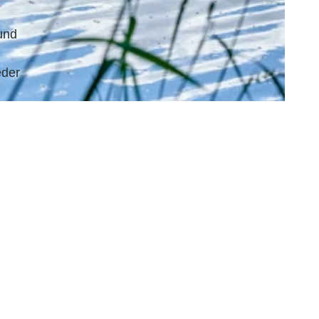
 und
eder