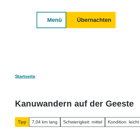
Erwachsene
Kinder
Z
n Geestland
Cuxland-Tourenplaner
u
Menü
Übernachten
m
Suche
I
n
h
a
l
t
Startseite
Kanuwandern auf der Geeste
Tipp
7,04 km lang
Schwierigkeit: mittel
Kondition: leicht