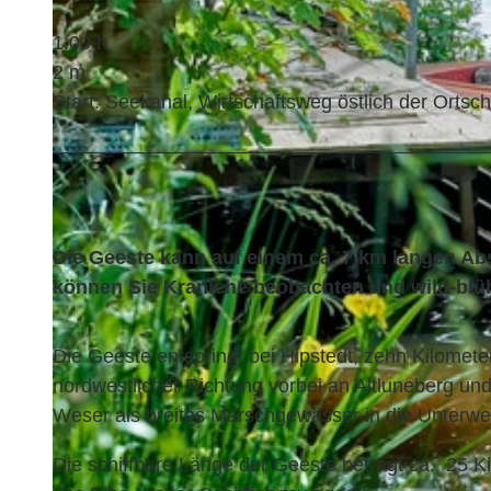
1:00 h
2 m
Start: Seekanal, Wirtschaftsweg östlich der Ortsc
Die Geeste kann auf einem ca. 7 km langen Ab
können Sie Kraniche beobachten und wild-bl
Die Geeste entspringt bei Hipstedt, zehn Kilometer
nordwestlicher Richtung vorbei an Altluneberg und
Weser als breites Marschgewässer in die Unterw
Die schiffbare Länge der Geeste beträgt ca. 25 Ki