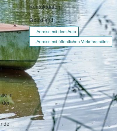
Kontaktdaten
Geestland
Anreise mit dem Auto
Anreise mit öffentlichen Verkehrsmitteln
r
sie in
s der
Ende