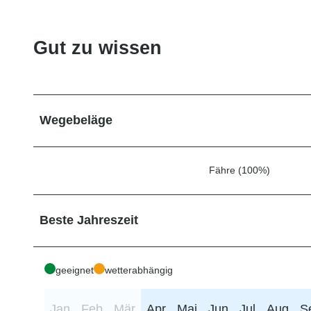
Gut zu wissen
Wegebeläge
Fähre (100%)
Beste Jahreszeit
geeignet
wetterabhängig
Jan
Feb
Mär
Apr
Mai
Jun
Jul
Aug
S