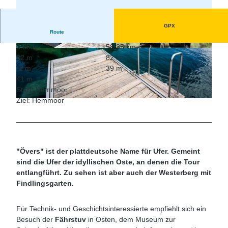
GPX
Route
3:55 h
58,35 km
© Florian Trykowski, Cuxland-Tourismus, Floria
© Nele Martensen, Cuxland-Tourismus, Fotogr
82 m
82 m
n Trykowski |
CC-BY-SA
afin Nele Martensen |
CC-BY-SA
-2 m
39 m
41 m
Start: Hemmoor
Ziel: Hemmoor
© Florian Trykowski, Cuxland-Tourismus, Florian Trykowski |
CC-BY-SA
"Övers" ist der plattdeutsche Name für Ufer. Gemeint
sind die Ufer der idyllischen Oste, an denen die Tour
entlangführt. Zu sehen ist aber auch der Westerberg mit
Findlingsgarten.
Für Technik- und Geschichtsinteressierte empfiehlt sich ein
Besuch der
Fährstuv
in Osten, dem Museum zur