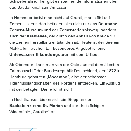
Schwebefähre. Hier gibt es spannende Informationen über
das Baudenkmal zum Anfassen.
In Hemmoor beißt man nicht auf Granit, man stößt auf
Zement – denn dort befinden sich nicht nur das
Deutsche
Zement-Museum
und der
Zementerlebnisweg
, sondern
auch der
Kreidesee
, der durch den Abbau von Kreide für
die Zementherstellung entstanden ist. Heute ist der See ein
Mekka für Taucher. Ein besonderes Angebot ist eine
Unterwasser-Erkundungstour
mit dem U-Boot.
Ab Oberndorf kann man von der Oste aus mit dem ältesten
Fahrgastschiff der Bundesrepublik Deutschland, der 1872 in
Hamburg gebauten „
Mocambo
“, eine der schönsten
Tidenflusslandschaften des Nordens entdecken. Ein Ausflug
mit der betagten Dame lohnt sich!
In Hechthausen bieten sich ein Stopp an der
Backsteinkirche St.-Marien
und der dreistöckigen
Windmühle „Caroline“ an.