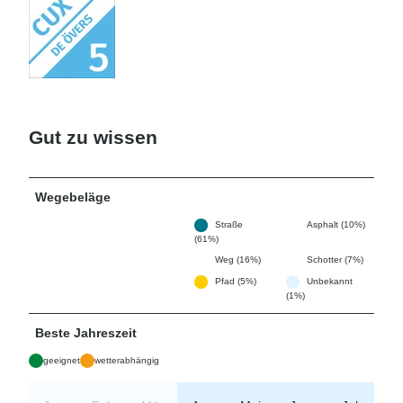
Gut zu wissen
Wegebeläge
Straße
Asphalt (10%)
(61%)
Weg (16%)
Schotter (7%)
Pfad (5%)
Unbekannt
(1%)
Beste Jahreszeit
geeignet
wetterabhängig