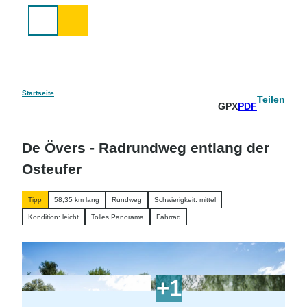
Z
u
Suche
m
I
n
h
a
Startseite
Teilen
GPX
PDF
l
t
De Övers - Radrundweg entlang der
Osteufer
Tipp
58,35 km lang
Rundweg
Schwierigkeit: mittel
Kondition: leicht
Tolles Panorama
Fahrrad