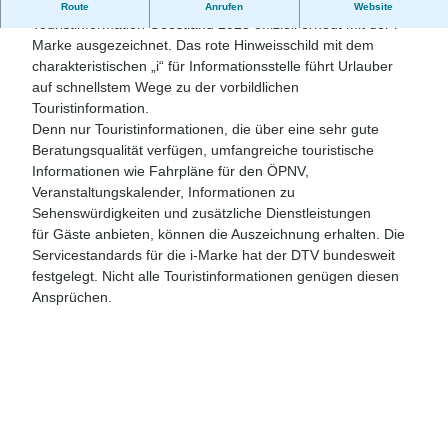
Der Deutsche Tourismusverband (DTV) hat die
Route
Anrufen
Website
Touristinformation Geestland 2023 offiziell erneut mit der i-
Marke ausgezeichnet. Das rote Hinweisschild mit dem
charakteristischen „i“ für Informationsstelle führt Urlauber
auf schnellstem Wege zu der vorbildlichen
Touristinformation.
Denn nur Touristinformationen, die über eine sehr gute
Beratungsqualität verfügen, umfangreiche touristische
Informationen wie Fahrpläne für den ÖPNV,
Veranstaltungskalender, Informationen zu
Sehenswürdigkeiten und zusätzliche Dienstleistungen
für Gäste anbieten, können die Auszeichnung erhalten. Die
Servicestandards für die i-Marke hat der DTV bundesweit
festgelegt. Nicht alle Touristinformationen genügen diesen
Ansprüchen.