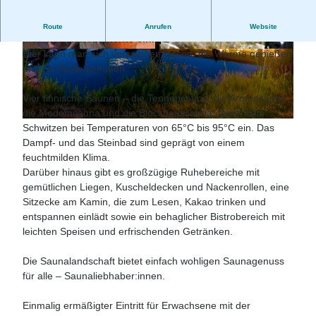
Die Saunalandschaft lädt zum Entspannen im
Route
Anrufen
Website
mediterranen Ambiente ein.
Hier kann man sich verwöhnen lassen, die Wärme genießen
© Bernd Otten Photographie |
CC-BY
© Bernd Otten Photographie |
CC-BY
und zur Ruhe kommen.
Vier finnische Saunen – die Tennensauna, die Aromasauna,
die Medemsauna und die Blockhaussauna, laden zum
© Anna Mutter |
CC-BY-SA
Schwitzen bei Temperaturen von 65°C bis 95°C ein. Das
Dampf- und das Steinbad sind geprägt von einem
feuchtmilden Klima.
Darüber hinaus gibt es großzügige Ruhebereiche mit
gemütlichen Liegen, Kuscheldecken und Nackenrollen, eine
Sitzecke am Kamin, die zum Lesen, Kakao trinken und
entspannen einlädt sowie ein behaglicher Bistrobereich mit
leichten Speisen und erfrischenden Getränken.
Die Saunalandschaft bietet einfach wohligen Saunagenuss
für alle – Saunaliebhaber:innen.
Einmalig ermäßigter Eintritt für Erwachsene mit der