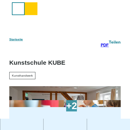
Z
u
Suche
m
I
n
h
a
Startseite
Teilen
PDF
l
t
Kunstschule KUBE
Kunsthandwerk