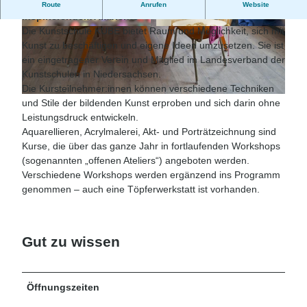
Workshops für kleine und große Kunstinteressierte in
Route
Anrufen
Website
inspirierendem Ambiente
Die Kunstschule KUBE bietet Raum und Möglichkeit, sich mit
© Kunstschule KUBE / Bernd Otten
© Kunstschule KUBE / Bernd Otten
Kunst zu beschäftigen und eigene Ideen umzusetzen. Sie ist
ein eingetragener Verein und Mitglied im Landesverband der
Kunstschulen in Niedersachsen.
Die Kursteilnehmer:innen können verschiedene Techniken
© Kunstschule KUBE / Bernd Otten
und Stile der bildenden Kunst erproben und sich darin ohne
Leistungsdruck entwickeln.
Aquarellieren, Acrylmalerei, Akt- und Porträtzeichnung sind
Kurse, die über das ganze Jahr in fortlaufenden Workshops
(sogenannten „offenen Ateliers“) angeboten werden.
Verschiedene Workshops werden ergänzend ins Programm
genommen – auch eine Töpferwerkstatt ist vorhanden.
Gut zu wissen
Öffnungszeiten