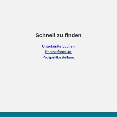
Schnell zu finden
Unterkünfte buchen
Kontaktformular
Prospektbestellung
F
I
a
n
c
s
e
t
b
a
o
g