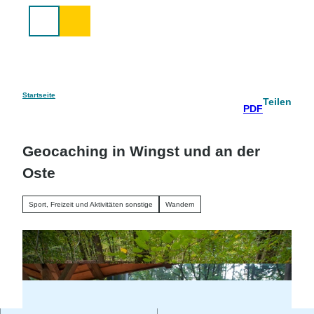
Z
u
Suche
m
I
n
h
a
Startseite
Teilen
PDF
l
t
Geocaching in Wingst und an der
Oste
Sport, Freizeit und Aktivitäten sonstige
Wandern