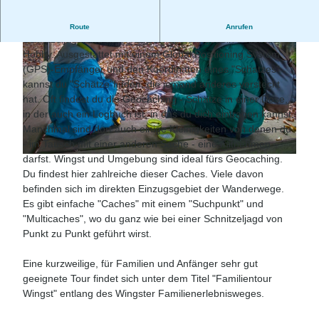
Geocaching ist eine Hightech Form einer Schatzsuche bzw.
Route
Anrufen
Schnitzeljagd und auch rund um die Wingst ein beliebtes
Hobby. Ausgestattet mit einem Global Positioning System
(GPS)-Empfänger und den Koordinaten eines "Schatzes"
kannst du "Schätze"
finden, die jemand anderes versteckt
hat. Oft findest du die Geocaching - Schätze in einer Dose,
in der auch ein Logbuch ist, in das du dich eintragen kannst.
© Bernd Otten Photographie |
CC-BY-SA
Manchmal sind dort auch einige Kleinigkeiten von denen du
- im Tausch mit einer anderen Sache - eine mitnehmen
darfst. Wingst und Umgebung sind ideal fürs Geocaching.
© Bernd Otten Photographie |
CC-BY-SA
Du findest hier zahlreiche dieser Caches. Viele davon
befinden sich im direkten Einzugsgebiet der Wanderwege.
Es gibt einfache "Caches" mit einem "Suchpunkt" und
"Multicaches", wo du ganz wie bei einer Schnitzeljagd von
Punkt zu Punkt geführt wirst.
Eine kurzweilige, für Familien und Anfänger sehr gut
geeignete Tour findet sich unter dem Titel "Familientour
Wingst" entlang des Wingster Familienerlebnisweges.