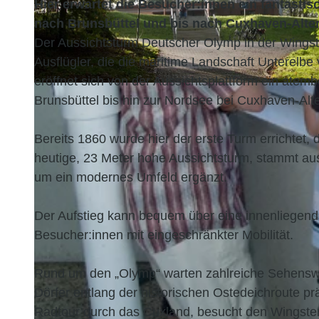
Hier erwartet die Besucher:innen ein fantasti
nach Brunsbüttel und bis nach Cuxhaven-Alte
Der Aussichtsturm Deutscher Olymp in der Wingst i
Ausflügler, die die maritime Landschaft Unterelb
eröffnet sich von der Aussichtsplattform ein at
© N.Ruhl, N. Ruhl |
CC-BY
Brunsbüttel bis hin zur Nordsee bei Cuxhaven-Alt
Bereits 1860 wurde hier der erste Turm errichtet,
heutige, 23 Meter hohe Aussichtsturm, stammt au
um ein modernes Umfeld ergänzt.
Der Aufstieg kann bequem über eine innenliegende
Besucher:innen mit eingeschränkter Mobilität.
Rund um den „Olymp“ warten zahlreiche Sehenswür
Dörfer entlang der historischen Ostedeichroute 
Radtour durch das Cuxland, besucht den Wingste