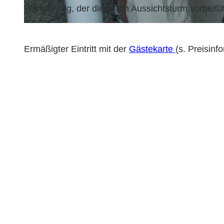
Wanderweg, der direkt am Aussichtsturm vorbeifüh
© Bernd Otten Photographie |
CC-BY-SA
Ermäßigter Eintritt mit der
Gästekarte
(s. Preisinf