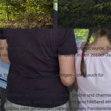
scher Ausblick von den Höhen der Wingst über die El
nbruch.
st ein echtes Highlight für Naturfreunde, Familien und
e von oben bestaunen möchten. Auf rund 90 Metern ü.N.
emberaubender Panoramablick – von der Elbmündung über
© B. Hilk |
CC-BY
enbruch.
 der über die Jahrzehnte mehrfach modernisiert wurde. D
s den 1970er-Jahren und wurde später in den 2010er-J
 Treppe oder einen Aufzug erfolgen – ideal auch für
digkeiten: idyllische Häfen, sanfte Deiche und charma
prägen die Region. Wer mag, unternimmt anschließend ei
r Waldzoo oder genießt den nahegelegenen Familienerle