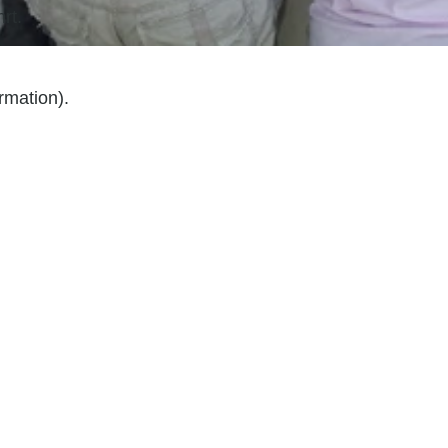
rt.
ormation).