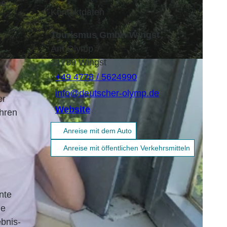
be
Kontaktdaten
Tourismus GmbH Wingst
Am Olymp 7
21789
Wingst
+49 4778 / 5624990
info@deutscher-olymp.de
er
Website
ahren
Anreise mit dem Auto
Anreise mit öffentlichen Verkehrsmitteln
nte
ne
bnis-