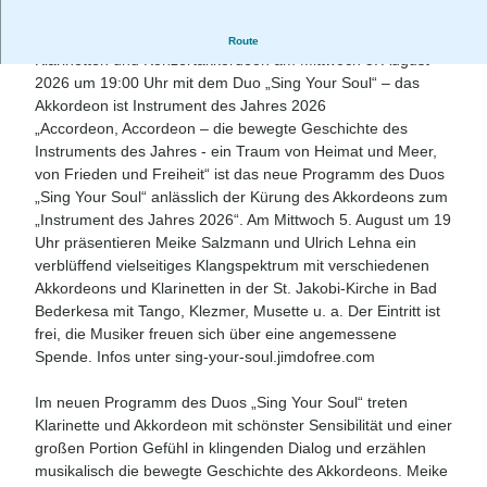
Sommermusik in der St. Jakobi-Kirche Bad Bederkesa mit
Route
Klarinetten und Konzertakkordeon am Mittwoch 5. August
2026 um 19:00 Uhr mit dem Duo „Sing Your Soul“ – das
Akkordeon ist Instrument des Jahres 2026
„Accordeon, Accordeon – die bewegte Geschichte des
Instruments des Jahres - ein Traum von Heimat und Meer,
von Frieden und Freiheit“ ist das neue Programm des Duos
„Sing Your Soul“ anlässlich der Kürung des Akkordeons zum
„Instrument des Jahres 2026“. Am Mittwoch 5. August um 19
Uhr präsentieren Meike Salzmann und Ulrich Lehna ein
verblüffend vielseitiges Klangspektrum mit verschiedenen
Akkordeons und Klarinetten in der St. Jakobi-Kirche in Bad
Bederkesa mit Tango, Klezmer, Musette u. a. Der Eintritt ist
frei, die Musiker freuen sich über eine angemessene
Spende. Infos unter sing-your-soul.jimdofree.com
Im neuen Programm des Duos „Sing Your Soul“ treten
Klarinette und Akkordeon mit schönster Sensibilität und einer
großen Portion Gefühl in klingenden Dialog und erzählen
musikalisch die bewegte Geschichte des Akkordeons. Meike