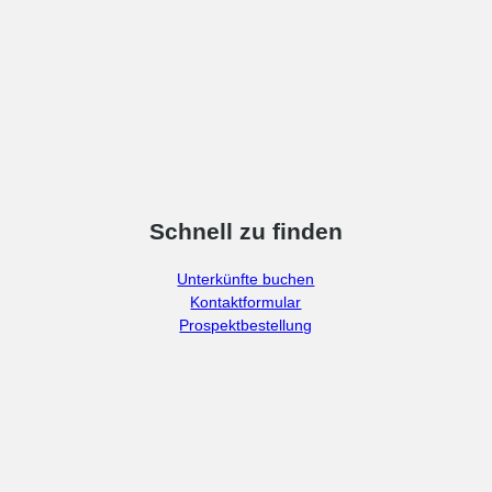
Schnell zu finden
Unterkünfte buchen
Kontaktformular
Prospektbestellung
F
I
a
n
c
s