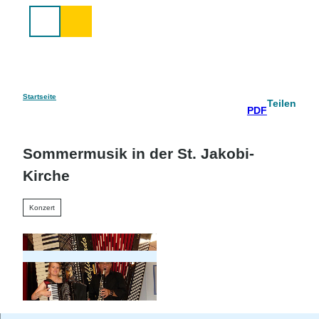
Z
u
Suche
m
I
n
h
a
Startseite
Teilen
PDF
l
t
Sommermusik in der St. Jakobi-
Kirche
Konzert
© Ralf Salzmann |
CC-BY-SA